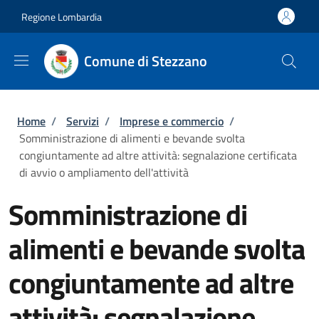
Salta al contenuto principale
Skip to footer content
Regione Lombardia
Comune di Stezzano
Briciole di pane
Home
/
Servizi
/
Imprese e commercio
/
Somministrazione di alimenti e bevande svolta
congiuntamente ad altre attività: segnalazione certificata
di avvio o ampliamento dell'attività
Somministrazione di
alimenti e bevande svolta
congiuntamente ad altre
attività: segnalazione