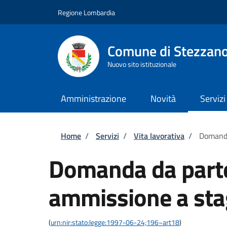
Salta al contenuto principale
Skip to footer content
Regione Lombardia
Comune di Stezzan
Nuovo sito istituzionale
Amministrazione
Novità
Servizi
Briciole di pane
Home
/
Servizi
/
Vita lavorativa
/
Domanda 
Domanda da parte 
ammissione a stag
(
urn:nir:stato:legge:1997-06-24;196~art18
)