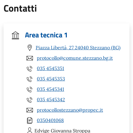
Contatti
Area tecnica 1
Piazza Libertà, 27 24040 Stezzano (BG)
protocollo@comune.stezzano.bg.it
035 4545351
035 4545353
035 4545341
035 4545342
protocollostezzano@propec.it
0350401068
Edvige Giovanna
Stroppa