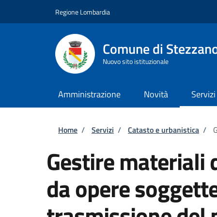
Salta al contenuto principale
Skip to footer content
Regione Lombardia
Comune di Stezzan
Nuovo sito istituzionale
Amministrazione
Novità
Servizi
Briciole di pane
Home
/
Servizi
/
Catasto e urbanistica
/
G
Gestire materiali
da opere soggette
trasmissione del p