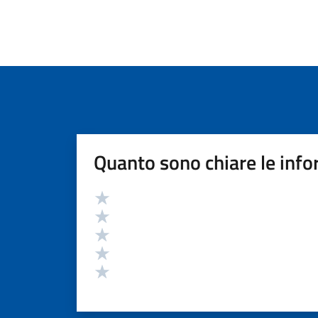
Quanto sono chiare le info
Valutazione
Valuta 5 stelle su 5
Valuta 4 stelle su 5
Valuta 3 stelle su 5
Valuta 2 stelle su 5
Valuta 1 stelle su 5