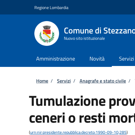
Salta al contenuto principale
Skip to footer content
Regione Lombardia
Comune di Stezzan
Nuovo sito istituzionale
Amministrazione
Novità
Servizi
Briciole di pane
Home
/
Servizi
/
Anagrafe e stato civile
/
Tumulazione provv
ceneri o resti mor
(
urn:nir:presidente.repubblica:decreto:1990-09-10;285
)