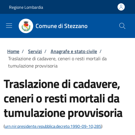
Salta al contenuto principale
Skip to footer content
Regione Lombardia
Comune di Stezzano
Briciole di pane
Home
/
Servizi
/
Anagrafe e stato civile
/
Traslazione di cadavere, ceneri o resti mortali da
tumulazione provvisoria
Traslazione di cadavere,
ceneri o resti mortali da
tumulazione provvisoria
(
urn:nir:presidente.repubblica:decreto:1990-09-10;285
)