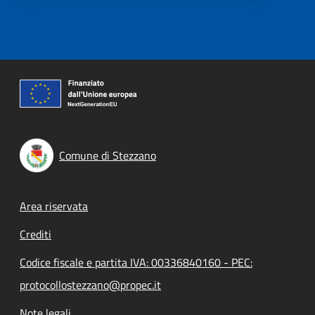
Comune di Stezzano
Footer menu
Area riservata
Crediti
Codice fiscale e partita IVA: 00336840160 - PEC:
protocollostezzano@propec.it
Note legali