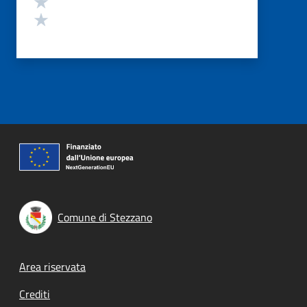
Valuta 1 stelle su 5
Comune di Stezzano
Footer menu
Area riservata
Crediti