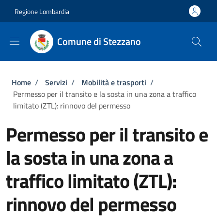
Salta al contenuto principale
Skip to footer content
Regione Lombardia
Comune di Stezzano
Briciole di pane
Home
/
Servizi
/
Mobilità e trasporti
/
Permesso per il transito e la sosta in una zona a traffico
limitato (ZTL): rinnovo del permesso
Permesso per il transito e
la sosta in una zona a
traffico limitato (ZTL):
rinnovo del permesso