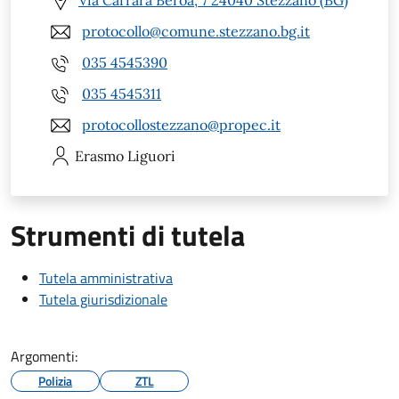
Via Carrara Beroa, 7 24040 Stezzano (BG)
protocollo@comune.stezzano.bg.it
035 4545390
035 4545311
protocollostezzano@propec.it
Erasmo
Liguori
Strumenti di tutela
Tutela amministrativa
Tutela giurisdizionale
Argomenti:
Polizia
ZTL