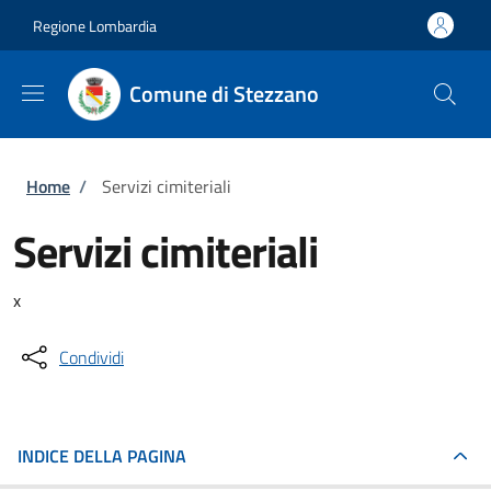
Salta al contenuto principale
Skip to footer content
Regione Lombardia
Comune di Stezzano
Briciole di pane
Home
/
Servizi cimiteriali
Servizi cimiteriali
x
Condividi
INDICE DELLA PAGINA