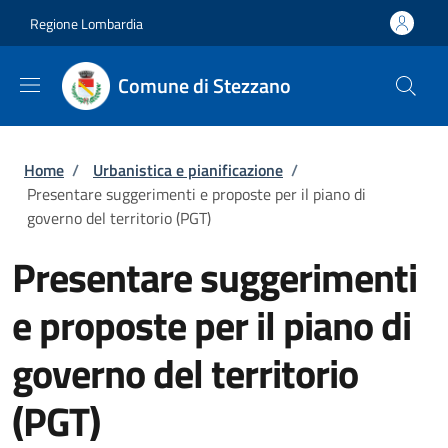
Salta al contenuto principale
Skip to footer content
Regione Lombardia
Comune di Stezzano
Briciole di pane
Home
/
Urbanistica e pianificazione
/
Presentare suggerimenti e proposte per il piano di
governo del territorio (PGT)
Presentare suggerimenti
e proposte per il piano di
governo del territorio
(PGT)