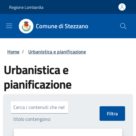
Salta al contenuto principale
Skip to footer content
Regione Lombardia
Comune di Stezzano
Briciole di pane
Home
/
Urbanistica e pianificazione
Urbanistica e
pianificazione
Cerca i contenuti che nel
titolo contengono: