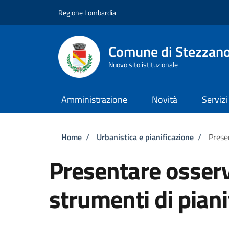
Salta al contenuto principale
Skip to footer content
Regione Lombardia
Comune di Stezzan
Nuovo sito istituzionale
Amministrazione
Novità
Servizi
Briciole di pane
Home
/
Urbanistica e pianificazione
/
Prese
Presentare osserv
strumenti di piani