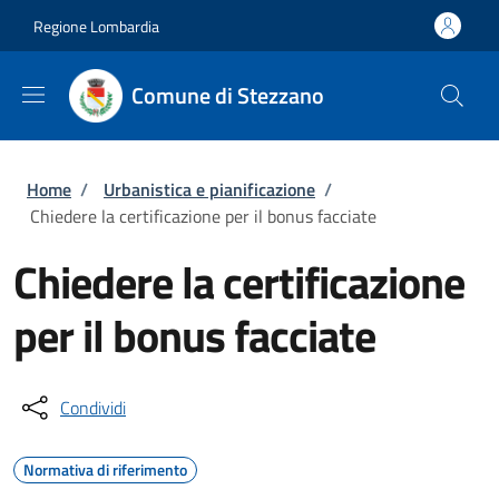
Salta al contenuto principale
Skip to footer content
Regione Lombardia
Comune di Stezzano
Briciole di pane
Home
/
Urbanistica e pianificazione
/
Chiedere la certificazione per il bonus facciate
Chiedere la certificazione
per il bonus facciate
Condividi
Normativa di riferimento