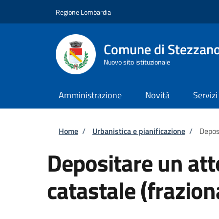
Salta al contenuto principale
Skip to footer content
Regione Lombardia
Comune di Stezzan
Nuovo sito istituzionale
Amministrazione
Novità
Servizi
Briciole di pane
Home
/
Urbanistica e pianificazione
/
Depos
Depositare un at
catastale (frazio