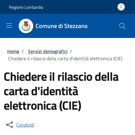
Salta al contenuto principale
Skip to footer content
Regione Lombardia
Comune di Stezzano
Briciole di pane
Home
/
Servizi demografici
/
Chiedere il rilascio della carta d'identità elettronica (CIE)
Chiedere il rilascio della
carta d'identità
elettronica (CIE)
Condividi