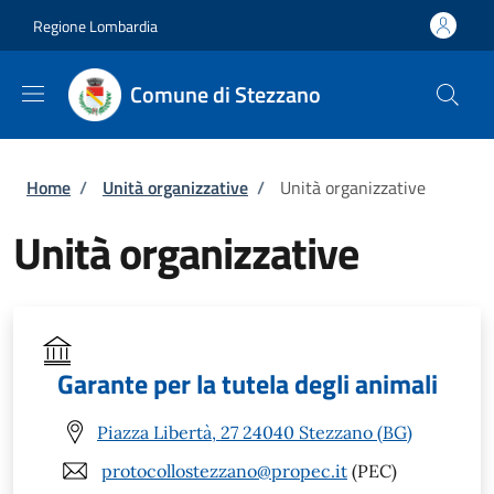
Salta al contenuto principale
Skip to footer content
Regione Lombardia
Comune di Stezzano
Briciole di pane
Home
/
Unità organizzative
/
Unità organizzative
Unità organizzative
Garante per la tutela degli animali
Piazza Libertà, 27 24040 Stezzano (BG)
protocollostezzano@propec.it
(PEC)