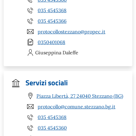
035 4545368
035 4545366
protocollostezzano@propec.it
0350401068
Giuseppina
Daleffe
Servizi sociali
Piazza Libertà, 27 24040 Stezzano (BG)
protocollo@comune.stezzano.bg.it
035 4545368
035 4545360