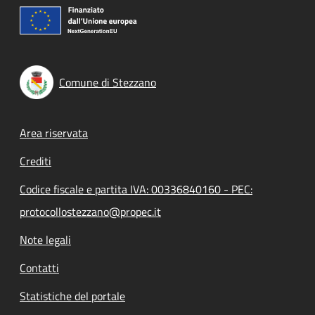
Comune di Stezzano
Footer menu
Area riservata
Crediti
Codice fiscale e partita IVA: 00336840160 - PEC:
protocollostezzano@propec.it
Note legali
Contatti
Statistiche del portale