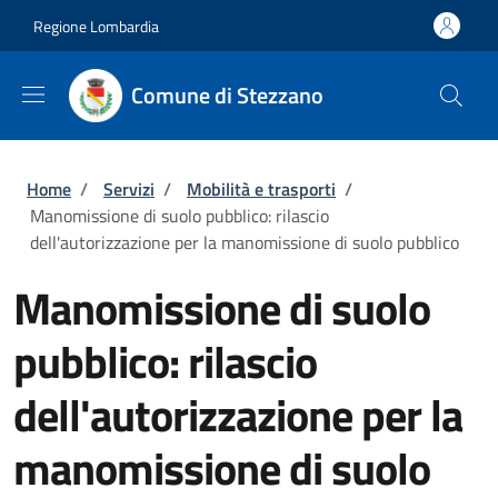
Salta al contenuto principale
Skip to footer content
Regione Lombardia
Comune di Stezzano
Briciole di pane
Home
/
Servizi
/
Mobilità e trasporti
/
Manomissione di suolo pubblico: rilascio
dell'autorizzazione per la manomissione di suolo pubblico
Manomissione di suolo
pubblico: rilascio
dell'autorizzazione per la
manomissione di suolo