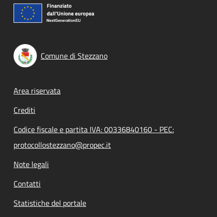
Comune di Stezzano
Footer menu
Area riservata
Crediti
Codice fiscale e partita IVA: 00336840160 - PEC:
protocollostezzano@propec.it
Note legali
Contatti
Statistiche del portale