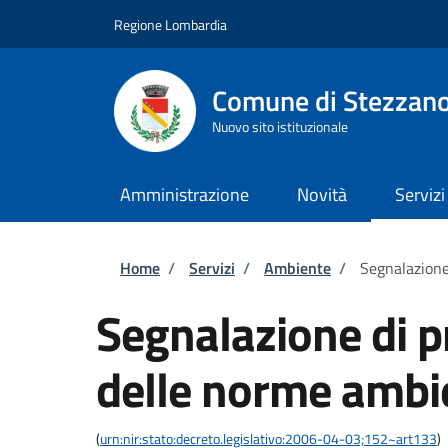
Salta al contenuto principale
Skip to footer content
Regione Lombardia
Comune di Stezzan
Nuovo sito istituzionale
Amministrazione
Novità
Servizi
Briciole di pane
Home
/
Servizi
/
Ambiente
/
Segnalazione
Segnalazione di p
delle norme ambi
(
urn:nir:stato:decreto.legislativo:2006-04-03;152~art133
)