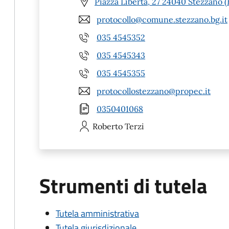
Piazza Libertà, 27 24040 Stezzano 
protocollo@comune.stezzano.bg.it
035 4545352
035 4545343
035 4545355
protocollostezzano@propec.it
0350401068
Roberto
Terzi
Strumenti di tutela
Tutela amministrativa
Tutela giurisdizionale