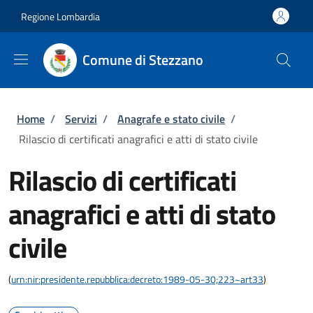
Salta al contenuto principale
Skip to footer content
Regione Lombardia
Comune di Stezzano
Briciole di pane
Home
/
Servizi
/
Anagrafe e stato civile
/
Rilascio di certificati anagrafici e atti di stato civile
Rilascio di certificati
anagrafici e atti di stato
civile
(
urn:nir:presidente.repubblica:decreto:1989-05-30;223~art33
)