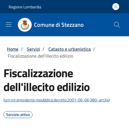
Salta al contenuto principale
Skip to footer content
Regione Lombardia
Comune di Stezzano
Briciole di pane
Home
/
Servizi
/
Catasto e urbanistica
/
Fiscalizzazione dell'illecito edilizio
Fiscalizzazione
dell'illecito edilizio
(
urn:nir:presidente.repubblica:decreto:2001-06-06;380~art34
)
Servizio attivo