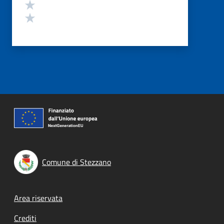
Valuta 2 stelle su 5
Valuta 1 stelle su 5
Comune di Stezzano
Footer menu
Area riservata
Crediti