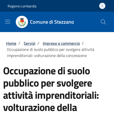
Salta al contenuto principale
Skip to footer content
Regione Lombardia
Comune di Stezzano
Briciole di pane
Home
/
Servizi
/
Imprese e commercio
/
Occupazione di suolo pubblico per svolgere attività
imprenditoriali: volturazione della concessione
Occupazione di suolo
pubblico per svolgere
attività imprenditoriali:
volturazione della