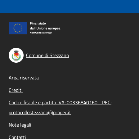
Comune di Stezzano
Footer menu
Area riservata
Crediti
Codice fiscale e partita IVA: 00336840160 - PEC:
protocollostezzano@propec.it
Note legali
Contatti