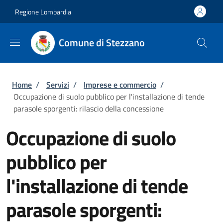
Salta al contenuto principale
Skip to footer content
Regione Lombardia
Comune di Stezzano
Briciole di pane
Home
/
Servizi
/
Imprese e commercio
/
Occupazione di suolo pubblico per l'installazione di tende
parasole sporgenti: rilascio della concessione
Occupazione di suolo
pubblico per
l'installazione di tende
parasole sporgenti: