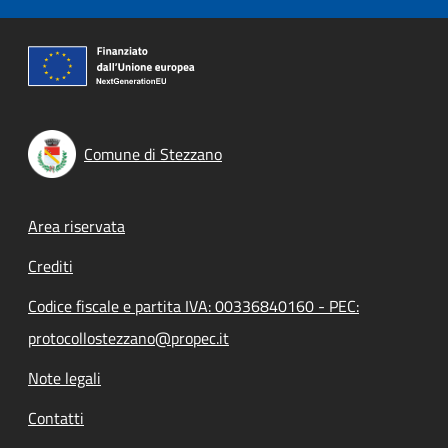
Comune di Stezzano
Footer menu
Area riservata
Crediti
Codice fiscale e partita IVA: 00336840160 - PEC:
protocollostezzano@propec.it
Note legali
Contatti