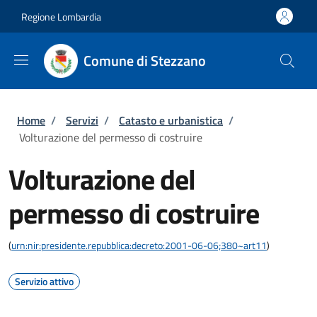
Salta al contenuto principale
Skip to footer content
Regione Lombardia
Comune di Stezzano
Briciole di pane
Home
/
Servizi
/
Catasto e urbanistica
/
Volturazione del permesso di costruire
Volturazione del
permesso di costruire
(
urn:nir:presidente.repubblica:decreto:2001-06-06;380~art11
)
Servizio attivo