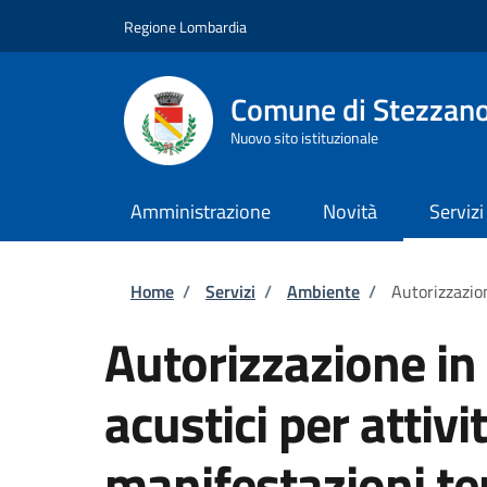
Salta al contenuto principale
Skip to footer content
Regione Lombardia
Comune di Stezzan
Nuovo sito istituzionale
Amministrazione
Novità
Servizi
Briciole di pane
Home
/
Servizi
/
Ambiente
/
Autorizzazio
Autorizzazione in 
acustici per attiv
manifestazioni t